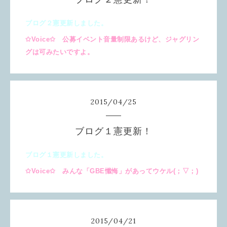
ブログ２憲更新しました。
✩Voice✩ 公募イベント音量制限あるけど、ジャグリン
グは可みたいですよ。
2015
/
04
/
25
ブログ１憲更新！
ブログ１憲更新しました。
✩Voice✩ みんな「GBE懺悔」があってウケル(；▽；)
2015
/
04
/
21