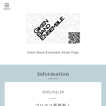
Giken Band Ensemble Home Page
Information
2015
/
04
/
29
ブログ２憲更新！