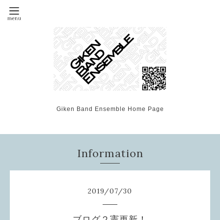
Giken Band Ensemble Home Page
Information
2019
/
07
/
30
ブログ２憲更新！