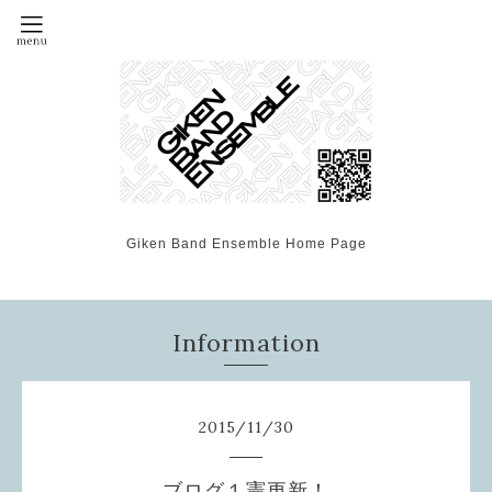
Giken Band Ensemble Home Page
Information
2015
/
11
/
30
ブログ１憲更新！