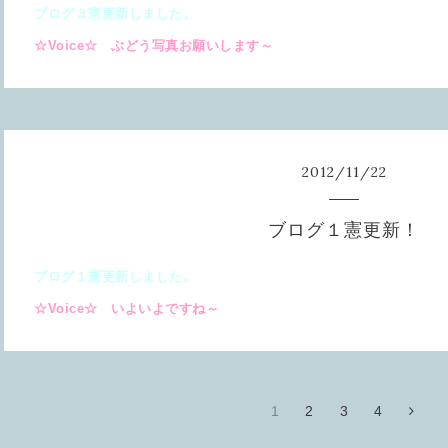
ブログ３憲更新しました。
☆Voice☆ ぶどう写真お願いします～
2012
/
11
/
22
ブログ１憲更新！
ブログ１憲更新しました。
☆Voice☆ いよいよですね～
1
2
3
4