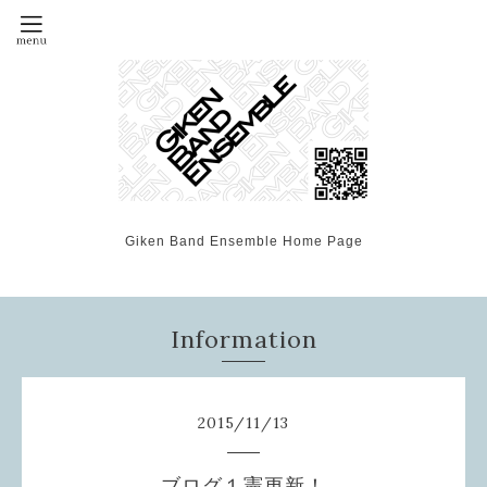
Giken Band Ensemble Home Page
Information
2015
/
11
/
13
ブログ１憲更新！