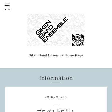
Giken Band Ensemble Home Page
Information
2016
/
05
/
13
ブログ１憲更新！