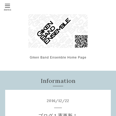
Giken Band Ensemble Home Page
Information
2016
/
12
/
22
ブログ１憲更新！