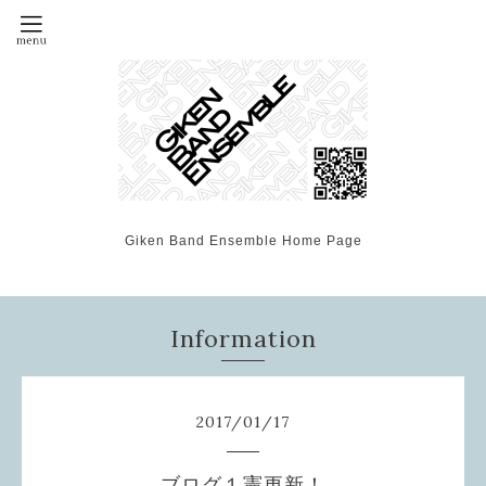
Giken Band Ensemble Home Page
Information
2017
/
01
/
17
ブログ１憲更新！