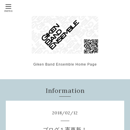
Giken Band Ensemble Home Page
Information
2018
/
02
/
12
ブログ１憲更新！