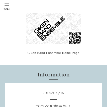
Giken Band Ensemble Home Page
Information
2018
/
04
/
15
ブログ８憲更新！