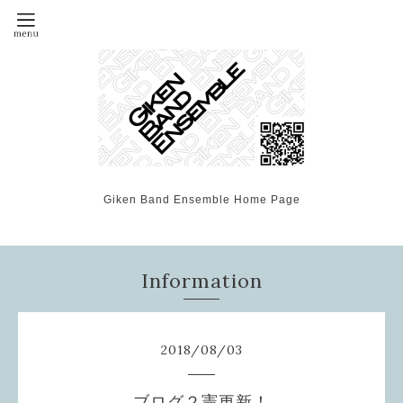
Giken Band Ensemble Home Page
Information
2018
/
08
/
03
ブログ２憲更新！