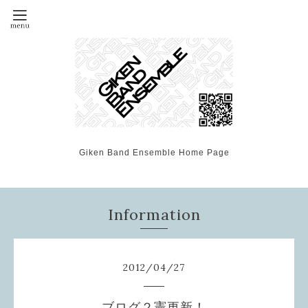
Giken Band Ensemble Home Page
Information
2012
/
04
/
27
ブログ２憲更新！