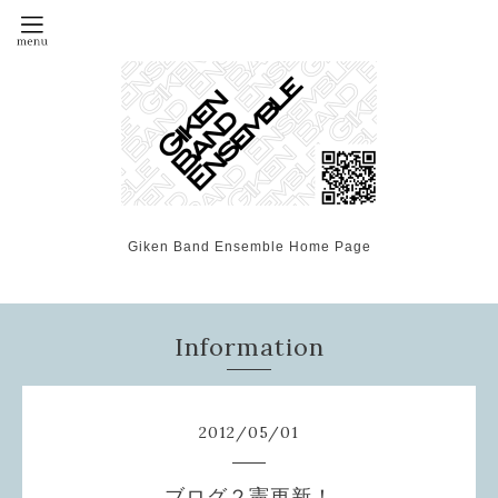
Giken Band Ensemble Home Page
Information
2012
/
05
/
01
ブログ２憲更新！