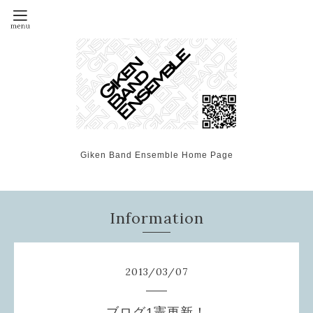
Giken Band Ensemble Home Page
Information
2013
/
03
/
07
ブログ1憲更新！