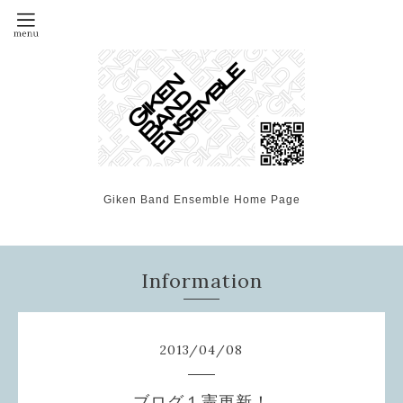
Giken Band Ensemble Home Page
Information
2013
/
04
/
08
ブログ１憲更新！