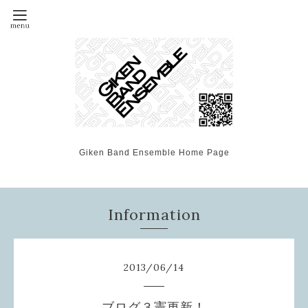
Giken Band Ensemble Home Page
Information
2013
/
06
/
14
ブログ３憲更新！