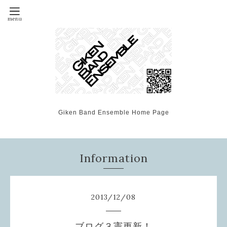
Giken Band Ensemble Home Page
Information
2013
/
12
/
08
ブログ３憲更新！