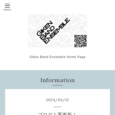
Giken Band Ensemble Home Page
Information
2024
/
03
/
12
ブログ１憲更新！