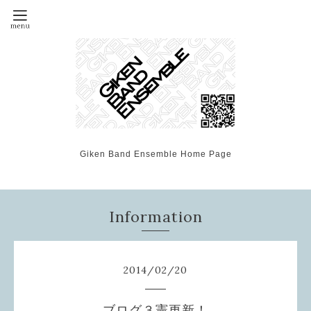
Giken Band Ensemble Home Page
Information
2014
/
02
/
20
ブログ３憲更新！