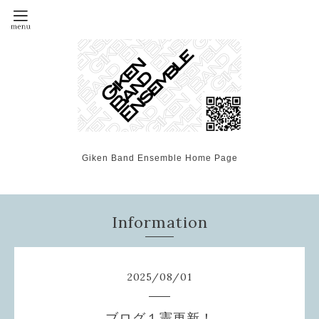
Giken Band Ensemble Home Page
Information
2025
/
08
/
01
ブログ１憲更新！