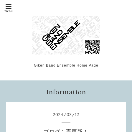
Giken Band Ensemble Home Page
Information
2024
/
03
/
12
ブログ１憲更新！